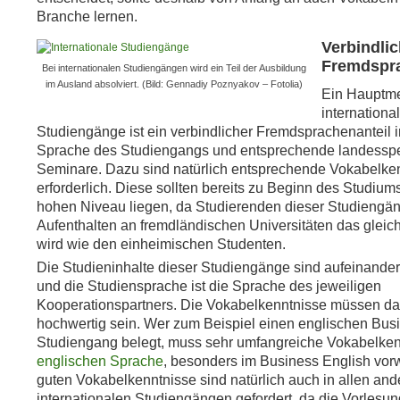
Branche lernen.
Verbindlic
Fremdspra
Bei internationalen Studiengängen wird ein Teil der Ausbildung
im Ausland absolviert. (Bild: Gennadiy Poznyakov – Fotolia)
Ein Hauptm
international
Studiengänge ist ein verbindlicher Fremdsprachenanteil i
Sprache des Studiengangs und entsprechende landesspe
Seminare. Dazu sind natürlich entsprechende Vokabelke
erforderlich. Diese sollten bereits zu Beginn des Studium
hohen Niveau liegen, da Studierenden dieser Studiengän
Aufenthalten an fremdländischen Universitäten das gleic
wird wie den einheimischen Studenten.
Die Studieninhalte dieser Studiengänge sind aufeinande
und die Studiensprache ist die Sprache des jeweiligen
Kooperationspartners. Die Vokabelkenntnisse müssen da
hochwertig sein. Wer zum Beispiel einen englischen Bus
Studiengang belegt, muss sehr umfangreiche Vokabelkenn
englischen Sprache
, besonders im Business English vor
guten Vokabelkenntnisse sind natürlich auch in allen and
internationalen Studiengängen gefordert, da die Vorlesu