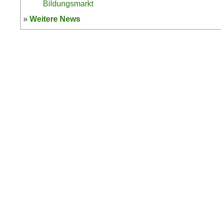
Bildungsmarkt
»
Weitere News
© Vokabeln.net 2026 Vokabeln.net