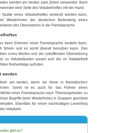
eiten werden am besten zwei Zeilen verwendet. Beim
nwender eine Seite des Vokabelheftes mit der Hand.
e Spalte eines Vokabelheftes verdeckt werden kann,
 zum Wiederholen der deutschen Bedeutung eines
ainieren des Übersetzens in die Fremdsprache.
belheftes
tes beim Erlernen einer Fremdsprache besteht darin,
ich führen und es somit überall benutzen kann. Des
reiben eines Wortes und der zutreffenden Übersetzung
z zu Vokabelkarten lassen sich die im Vokabelheft
hlten Reihenfolge aufrufen.
t werden
beln am besten, wenn sie diese in thematischen
olen. Somit ist es auch für das Führen eines
en Wörter einer Fremdsprache nach Themengebieten zu
elnen Begriffe beim Wiederholen in Gruppen geordnet
behalten. Ebenfalls für einen nachhaltigen Lernerfolg
 der Vokabeln.
eiten gibt es?