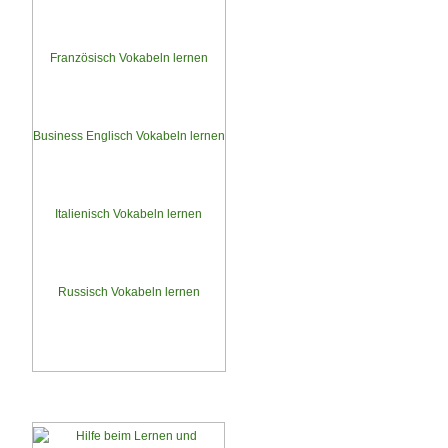
Deutsch » Spanisch
Spanisch » Deutsch
Französisch Vokabeln lernen
Deutsch » Französisch
Französisch » Deutsch
Business Englisch Vokabeln lernen
Deutsch » Business Englisch
Business Englisch » Deutsch
Italienisch Vokabeln lernen
Deutsch » Italienisch
Italienisch » Deutsch
Russisch Vokabeln lernen
Deutsch » Russisch
Russisch » Deutsch
Lernmotivation