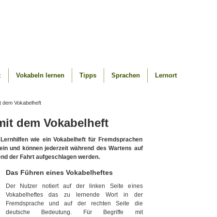
z
Vokabeln lernen
Tipps
Sprachen
Lernort
 dem Vokabelheft
it dem Vokabelheft
le Lernhilfen wie ein Vokabelheft für Fremdsprachen
klein und können jederzeit während des Wartens auf
end der Fahrt aufgeschlagen werden.
Das Führen eines Vokabelheftes
Der Nutzer notiert auf der linken Seite eines
Vokabelheftes das zu lernende Wort in der
Fremdsprache und auf der rechten Seite die
deutsche Bedeutung. Für Begriffe mit