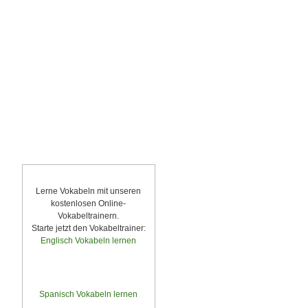
Vokabeltrainer
Lerne Vokabeln mit unseren
kostenlosen Online-
Vokabeltrainern.
Starte jetzt den Vokabeltrainer:
Englisch Vokabeln lernen
Deutsch » Englisch
Englisch » Deutsch
Spanisch Vokabeln lernen