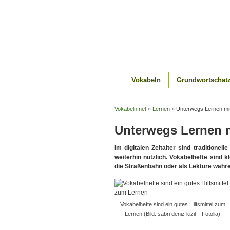
Vokabeln
Grundwortschat
Vokabeln.net
»
Lernen
» Unterwegs Lernen mit
Unterwegs Lernen m
Im digitalen Zeitalter sind traditionel
weiterhin nützlich. Vokabelhefte sind 
die Straßenbahn oder als Lektüre währ
Vokabelhefte sind ein gutes Hilfsmittel zum
Lernen (Bild: sabri deniz kizil – Fotolia)