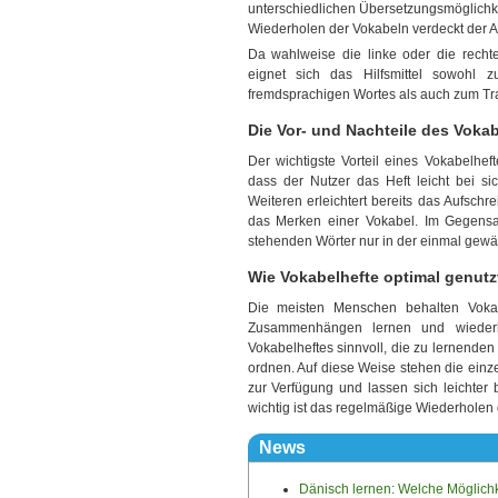
unterschiedlichen Übersetzungsmöglichk
Wiederholen der Vokabeln verdeckt der A
Da wahlweise die linke oder die recht
eignet sich das Hilfsmittel sowohl
fremdsprachigen Wortes als auch zum Tr
Die Vor- und Nachteile des Voka
Der wichtigste Vorteil eines Vokabelhef
dass der Nutzer das Heft leicht bei s
Weiteren erleichtert bereits das Aufsch
das Merken einer Vokabel. Im Gegensat
stehenden Wörter nur in der einmal gewä
Wie Vokabelhefte optimal genutz
Die meisten Menschen behalten Voka
Zusammenhängen lernen und wiederh
Vokabelheftes sinnvoll, die zu lernend
ordnen. Auf diese Weise stehen die einz
zur Verfügung und lassen sich leichter 
wichtig ist das regelmäßige Wiederholen
News
Dänisch lernen: Welche Möglichk