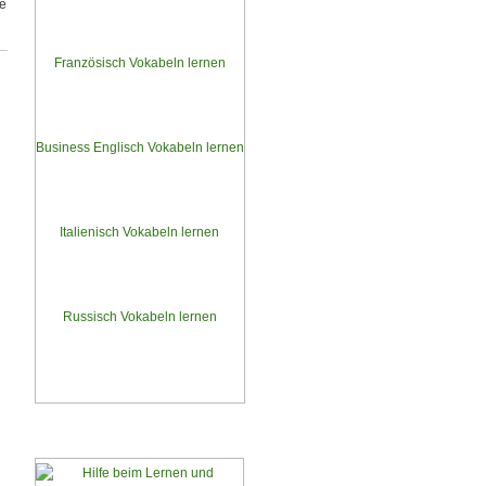
ge
Deutsch » Spanisch
Spanisch » Deutsch
Französisch Vokabeln lernen
Deutsch » Französisch
Französisch » Deutsch
Business Englisch Vokabeln lernen
Deutsch » Business Englisch
Business Englisch » Deutsch
Italienisch Vokabeln lernen
Deutsch » Italienisch
Italienisch » Deutsch
Russisch Vokabeln lernen
Deutsch » Russisch
Russisch » Deutsch
Lernmotivation