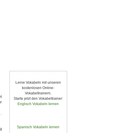
Vokabeltrainer
Lerne Vokabeln mit unseren
kostenlosen Online-
Vokabeltrainern.
rt
Starte jetzt den Vokabeltrainer:
r
Englisch Vokabeln lernen
Deutsch » Englisch
Englisch » Deutsch
Spanisch Vokabeln lernen
ag